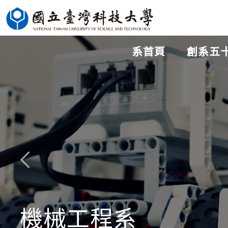
跳
到
主
系首頁
創系五
要
內
容
區
機械工程系